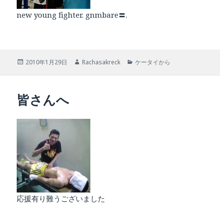
new young fighter. gnmbare〓.
投
作
カ
2010年1月29日
Rachasakreck
ケータイから
稿
成
テ
日:
者
ゴ
リ
皆さんへ
ー
応援有り難うございました