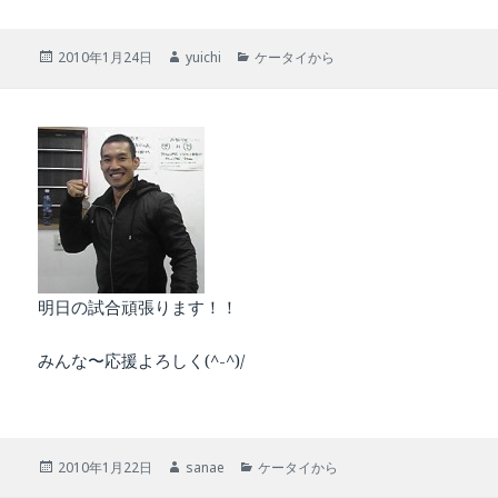
投
作
カ
2010年1月24日
yuichi
ケータイから
稿
成
テ
日:
者
ゴ
リ
ー
明日の試合頑張ります！！
みんな〜応援よろしく(^-^)/
投
作
カ
2010年1月22日
sanae
ケータイから
稿
成
テ