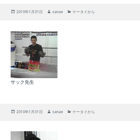
投
作
カ
2010年1月31日
sanae
ケータイから
稿
成
テ
日:
者
ゴ
リ
ー
サック先生
投
作
カ
2010年1月31日
sanae
ケータイから
稿
成
テ
日:
者
ゴ
リ
ー