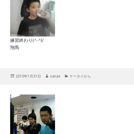
練習終わり(^-^)/
翔馬
投
作
カ
2010年1月31日
sanae
ケータイから
稿
成
テ
日:
者
ゴ
リ
ー