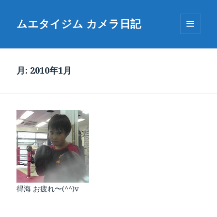
ムエタイジム カメラ日記
メニュ
ーとウ
ィジェ
ット
月:
2010年1月
得海 お疲れ〜(^^)v