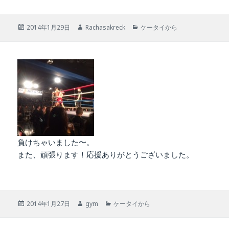
投
作
カ
2014年1月29日
Rachasakreck
ケータイから
稿
成
テ
日:
者
ゴ
リ
ー
負けちゃいました〜。
また、頑張ります！応援ありがとうございました。
投
作
カ
2014年1月27日
gym
ケータイから
稿
成
テ
日:
者
ゴ