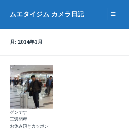
ムエタイジム カメラ日記
メニュ
ーとウ
ィジェ
ット
月:
2014年1月
ゲンです
三週間程
お休み頂きカッポン