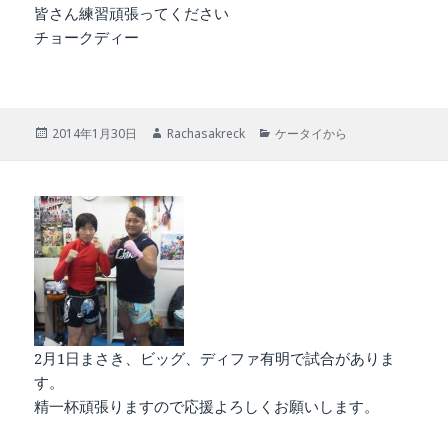
皆さん練習頑張ってください
チョークディー
投
作
カ
2014年1月30日
Rachasakreck
ケータイから
稿
成
テ
日:
者
ゴ
リ
ー
2月1日まさき、ビッグ、ディファ有明で試合がありま
す。
精一杯頑張りますので応援よろしくお願いします。