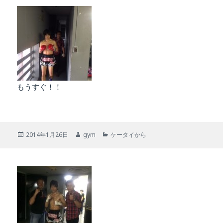
リ
ー
もうすぐ！！
投
作
カ
2014年1月26日
gym
ケータイから
稿
成
テ
日:
者
ゴ
リ
ー