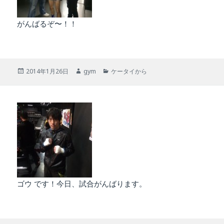
がんばるぞ〜！！
投
作
カ
2014年1月26日
gym
ケータイから
稿
成
テ
日:
者
ゴ
リ
ー
ゴウ です！今日、試合がんばります。