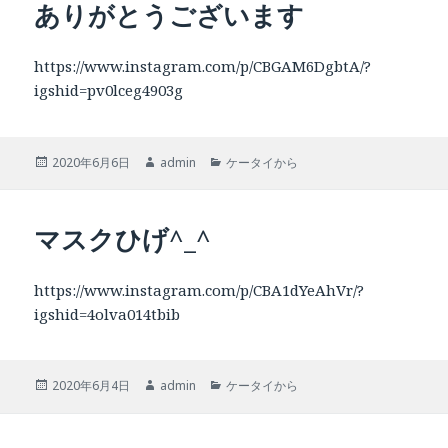
ありがとうございます
ー
https://www.instagram.com/p/CBGAM6DgbtA/?
igshid=pv0lceg4903g
投
作
カ
2020年6月6日
admin
ケータイから
稿
成
テ
日:
者
ゴ
リ
マスクひげ^_^
ー
https://www.instagram.com/p/CBA1dYeAhVr/?
igshid=4olva014tbib
投
作
カ
2020年6月4日
admin
ケータイから
稿
成
テ
日:
者
ゴ
リ