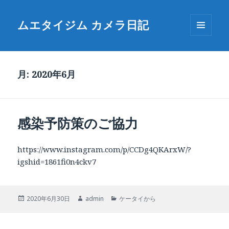
ムエタイジム カメラ日記
メニュ
ーとウ
ィジェ
ット
月:
2020年6月
感染予防策のご協力
https://www.instagram.com/p/CCDg4QKArxW/?
igshid=1861fi0n4ckv7
投
作
カ
2020年6月30日
admin
ケータイから
稿
成
テ
日:
者
ゴ
リ