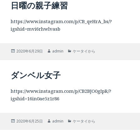
日曜の親子練習
ー
https://www.instagram.com/p/CB_qeHrA_bs/?
igshid=mvi6rhwlvasb
投
作
カ
2020年6月29日
admin
ケータイから
稿
成
テ
日:
者
ゴ
リ
ダンベル女子
ー
https://www.instagram.com/p/CB2BJO0gIpR/?
igshid=16in0ae5z1r86
投
作
カ
2020年6月25日
admin
ケータイから
稿
成
テ
日:
者
ゴ
リ