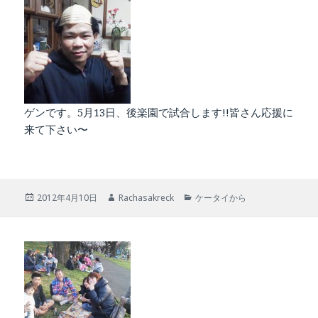
ー
ゲンです。5月13日、後楽園で試合します!!皆さん応援に
来て下さい〜
投
作
カ
2012年4月10日
Rachasakreck
ケータイから
稿
成
テ
日:
者
ゴ
リ
ー