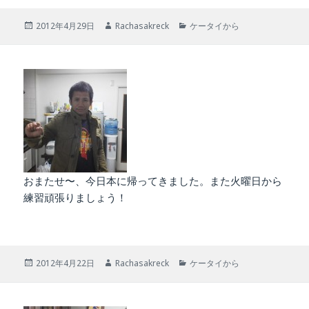
投
作
カ
2012年4月29日
Rachasakreck
ケータイから
稿
成
テ
日:
者
ゴ
リ
ー
おまたせ〜、今日本に帰ってきました。また火曜日から
練習頑張りましょう！
投
作
カ
2012年4月22日
Rachasakreck
ケータイから
稿
成
テ
日:
者
ゴ
リ