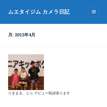
ムエタイジム カメラ日記
メニュ
ーとウ
ィジェ
ット
月:
2012年4月
りきまる、とら デビュー戦頑張ります