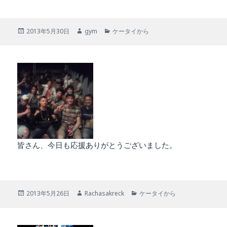
投
作
カ
2013年5月30日
gym
ケータイから
稿
成
テ
日:
者
ゴ
リ
ー
皆さん、今日も応援ありがとうございました。
投
作
カ
2013年5月26日
Rachasakreck
ケータイから
稿
成
テ
日:
者
ゴ
リ