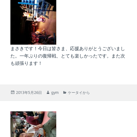
ー
まさきです！今日は皆さま、応援ありがとうございまし
た。一年ぶりの復帰戦、とても楽しかったです。また次
も頑張ります！
投
作
カ
2013年5月26日
gym
ケータイから
稿
成
テ
日:
者
ゴ
リ
ー