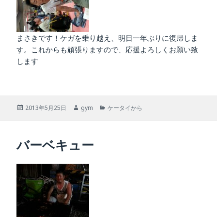
まさきです！ケガを乗り越え、明日一年ぶりに復帰しま
す。これからも頑張りますので、応援よろしくお願い致
します
投
作
カ
2013年5月25日
gym
ケータイから
稿
成
テ
日:
者
ゴ
リ
バーベキュー
ー