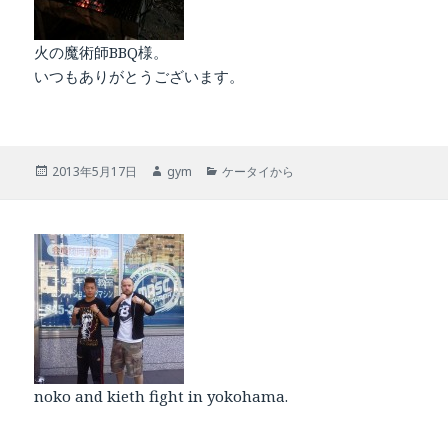
火の魔術師BBQ様。
いつもありがとうございます。
投
作
カ
2013年5月17日
gym
ケータイから
稿
成
テ
日:
者
ゴ
リ
ー
noko and kieth fight in yokohama.