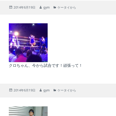
投
作
カ
2014年6月19日
gym
ケータイから
稿
成
テ
日:
者
ゴ
リ
ー
クロちゃん、今から試合です！頑張って！
投
作
カ
2014年6月19日
gym
ケータイから
稿
成
テ
日:
者
ゴ
リ
ー