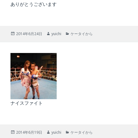
ありがとうございます
投
作
カ
2014年6月24日
yuichi
ケータイから
稿
成
テ
日:
者
ゴ
リ
ー
ナイスファイト
投
作
カ
2014年6月19日
yuichi
ケータイから
稿
成
テ