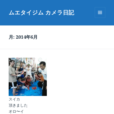
ムエタイジム カメラ日記
メニュ
ーとウ
ィジェ
ット
月:
2014年6月
スイカ
頂きました
オロ〜イ