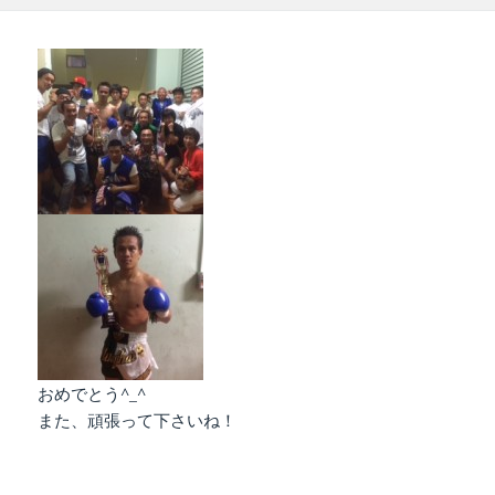
日:
者
ゴ
リ
ー
おめでとう^_^
また、頑張って下さいね！