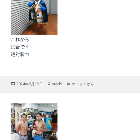
これから
試合です
絶対勝つ
投
作
カ
2014年6月19日
yuichi
ケータイから
稿
成
テ
日:
者
ゴ
リ
ー