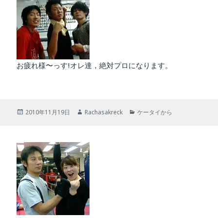
お疲れ様〜っす!オレ達，絶対プロになります。
投
作
カ
2010年11月19日
Rachasakreck
ケータイから
稿
成
テ
日:
者
ゴ
リ
ー