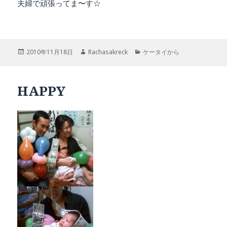
夫婦で頑張ってま〜す☆
投
作
カ
2010年11月18日
Rachasakreck
ケータイから
稿
成
テ
日:
者
ゴ
リ
HAPPY
ー