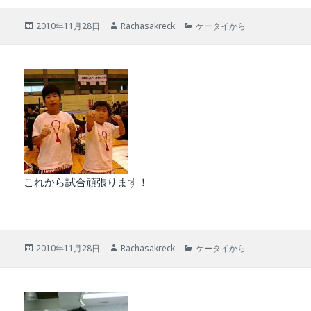
投
作
カ
2010年11月28日
Rachasakreck
ケータイから
稿
成
テ
日:
者
ゴ
リ
ー
これから試合頑張ります！
投
作
カ
2010年11月28日
Rachasakreck
ケータイから
稿
成
テ
日:
者
ゴ
リ
ー