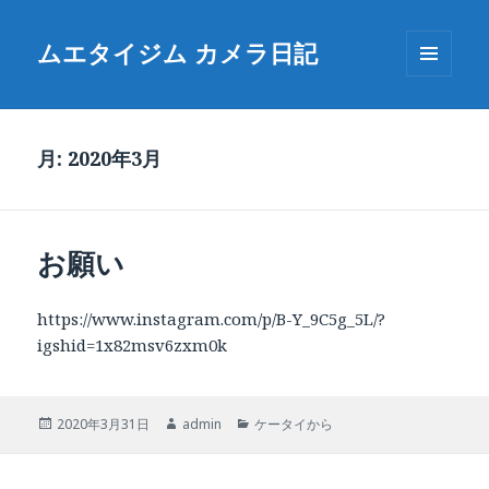
ムエタイジム カメラ日記
メニュ
ーとウ
ィジェ
ット
月:
2020年3月
お願い
https://www.instagram.com/p/B-Y_9C5g_5L/?
igshid=1x82msv6zxm0k
投
作
カ
2020年3月31日
admin
ケータイから
稿
成
テ
日:
者
ゴ
リ