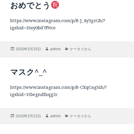
おめでとう
ー
https://www.instagram.com/p/B-J_4y3gzGh/?
igshid=16sy0bd7f9tce
投
作
カ
2020年3月25日
admin
ケータイから
稿
成
テ
日:
者
ゴ
リ
マスク^_^
ー
https://www.instagram.com/p/B-CXqCagSih/?
igshid=1tbegndfxqg2c
投
作
カ
2020年3月22日
admin
ケータイから
稿
成
テ
日:
者
ゴ
リ