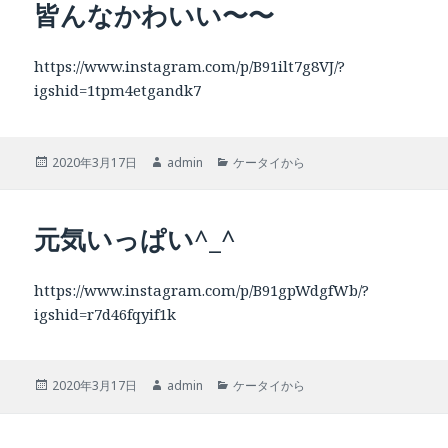
皆んなかわいい〜〜
ー
https://www.instagram.com/p/B91ilt7g8VJ/?
igshid=1tpm4etgandk7
投
作
カ
2020年3月17日
admin
ケータイから
稿
成
テ
日:
者
ゴ
リ
元気いっぱい^_^
ー
https://www.instagram.com/p/B91gpWdgfWb/?
igshid=r7d46fqyif1k
投
作
カ
2020年3月17日
admin
ケータイから
稿
成
テ
日:
者
ゴ
リ