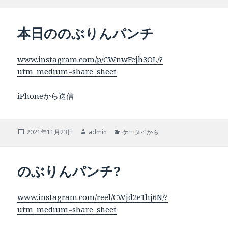
稿
成
テ
日:
者
ゴ
リ
本日ののぶりんパンチ
ー
www.instagram.com/p/CWnwFejh3OL/?
utm_medium=share_sheet
iPhoneから送信
投
作
カ
2021年11月23日
admin
ケータイから
稿
成
テ
日:
者
ゴ
リ
のぶりんパンチ?
ー
www.instagram.com/reel/CWjd2e1hj6N/?
utm_medium=share_sheet