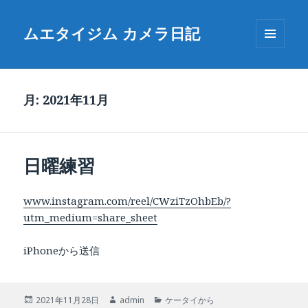
ムエタイジム カメラ日記
メニュ
ーとウ
ィジェ
ット
月:
2021年11月
日曜練習
www.instagram.com/reel/CWziTzOhbEb/?
utm_medium=share_sheet
iPhoneから送信
投
作
カ
2021年11月28日
admin
ケータイから