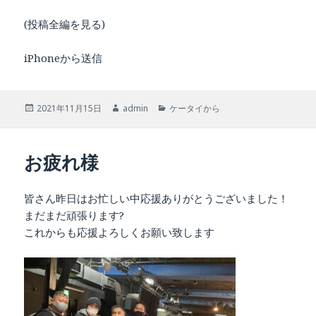
(投稿全編を見る)
iPhoneから送信
投
作
カ
2021年11月15日
admin
ケータイから
稿
成
テ
日:
者
ゴ
リ
お疲れ様
ー
皆さん昨日はお忙しい中応援ありがとうございました！
まだまだ頑張ります?
これからも応援よろしくお願い致します