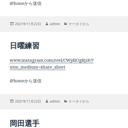
iPhoneから送信
投
作
カ
2021年11月22日
admin
ケータイから
稿
成
テ
日:
者
ゴ
リ
日曜練習
ー
www.instagram.com/reel/CWjdIOgBjzP/?
utm_medium=share_sheet
iPhoneから送信
投
作
カ
2021年11月22日
admin
ケータイから
稿
成
テ
日:
者
ゴ
リ
岡田選手
ー