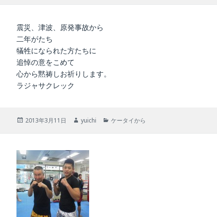
日:
者
ゴ
リ
ー
震災、津波、原発事故から
二年がたち
犠牲になられた方たちに
追悼の意をこめて
心から黙祷しお祈りします。
ラジャサクレック
投
作
カ
2013年3月11日
yuichi
ケータイから
稿
成
テ
日:
者
ゴ
リ
ー