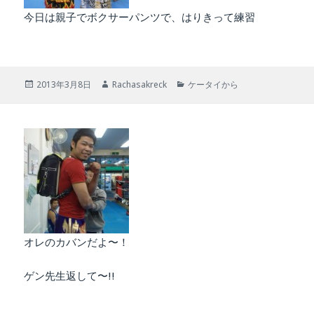
今日は親子でボクサーパンツで、はりきって練習
投
作
カ
2013年3月8日
Rachasakreck
ケータイから
稿
成
テ
日:
者
ゴ
リ
ー
オレのカバンだよ〜！
ゲン先生返して〜!!