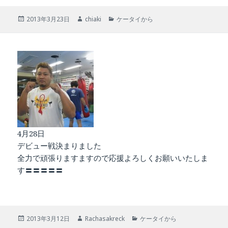
投
作
カ
2013年3月23日
chiaki
ケータイから
稿
成
テ
日:
者
ゴ
リ
ー
4月28日
デビュー戦決まりました
全力で頑張りますますので応援よろしくお願いいたしま
す〓〓〓〓〓
投
作
カ
2013年3月12日
Rachasakreck
ケータイから
稿
成
テ