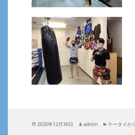
投
作
カ
2020年12月30日
admin
ケータイか
稿
成
テ