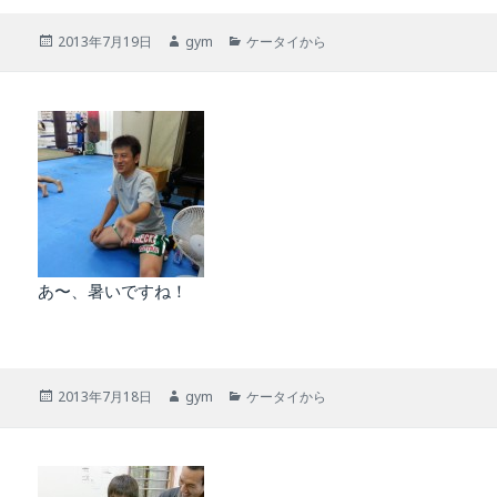
投
作
カ
2013年7月19日
gym
ケータイから
稿
成
テ
日:
者
ゴ
リ
ー
あ〜、暑いですね！
投
作
カ
2013年7月18日
gym
ケータイから
稿
成
テ
日:
者
ゴ
リ
ー