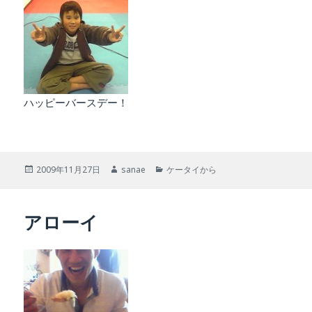
ハッピーバースデー！
投
作
カ
2009年11月27日
sanae
ケータイから
稿
成
テ
日:
者
ゴ
リ
アローイ
ー