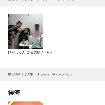
稿
成
テ
日:
者
ゴ
リ
ー
ひろしくん ご苦労様(^_-)-☆
投
作
カ
2009年11月27日
sanae
ケータイから
稿
成
テ
日:
者
ゴ
リ
得海
ー