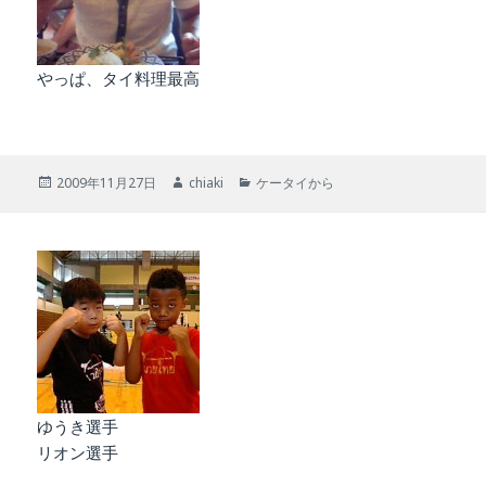
やっぱ、タイ料理最高
投
作
カ
2009年11月27日
chiaki
ケータイから
稿
成
テ
日:
者
ゴ
リ
ー
ゆうき選手
リオン選手