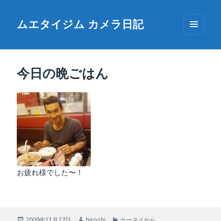
ムエタイジム カメラ日記
メニュ
ーとウ
ィジェ
ット
今日の晩ごはん
お疲れ様でした〜！
投
作
カ
2009年11月27日
hiroshi
ケータイから