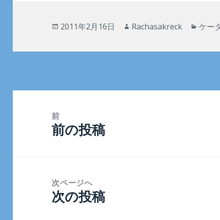
投
作
カ
2011年2月16日
Rachasakreck
ケー
稿
成
テ
日:
者
ゴ
リ
ー
投
稿
前
前の投稿
ナ
前
ビ
の
ゲ
投
ー
稿:
次ページへ
シ
次の投稿
次
ョ
の
ン