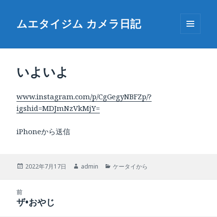
ムエタイジム カメラ日記
メニュ
ーとウ
ィジェ
ット
いよいよ
www.instagram.com/p/CgGegyNBFZp/?
igshid=MDJmNzVkMjY=
iPhoneから送信
投
作
カ
2022年7月17日
admin
ケータイから
稿
成
テ
日:
者
ゴ
投
リ
前
稿
ザ•おやじ
ー
前
ナ
の